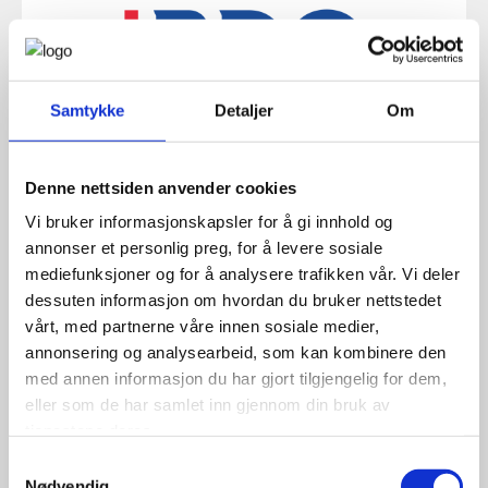
Samtykke
Detaljer
Om
BDO AS
Denne nettsiden anvender cookies
Send e-post
Vi bruker informasjonskapsler for å gi innhold og
annonser et personlig preg, for å levere sosiale
mediefunksjoner og for å analysere trafikken vår. Vi deler
dessuten informasjon om hvordan du bruker nettstedet
vårt, med partnerne våre innen sosiale medier,
BERNT DAHL BYGGTJENESTER AS
annonsering og analysearbeid, som kan kombinere den
med annen informasjon du har gjort tilgjengelig for dem,
Send e-post
eller som de har samlet inn gjennom din bruk av
tjenestene deres.
Samtykkevalg
Nødvendig