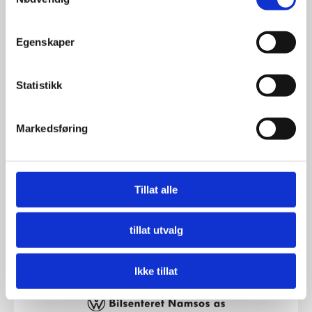
Egenskaper
Statistikk
BIL1DIN AS
Markedsføring
Send e-post
Besøk nettside
Tillat alle
tillat utvalg
Ikke tillat