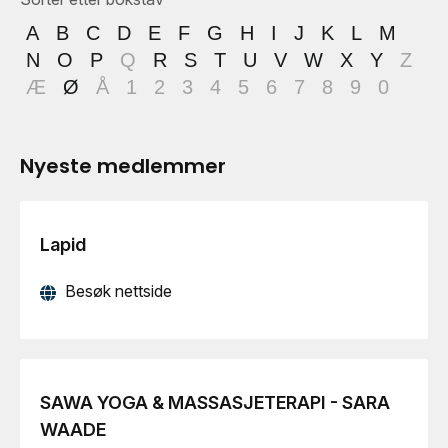
A
B
C
D
E
F
G
H
I
J
K
L
M
N
O
P
Q
R
S
T
U
V
W
X
Y
Z
Æ
Ø
Å
1
2
3
4
5
6
7
8
9
0
Nyeste medlemmer
Lapid
Besøk nettside
SAWA YOGA & MASSASJETERAPI - SARA
WAADE