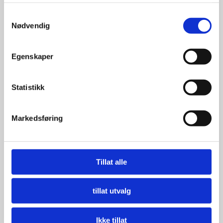
tjenestene deres.
Samtykkevalg
Nødvendig
Egenskaper
Statistikk
Markedsføring
Tillat alle
tillat utvalg
Ikke tillat