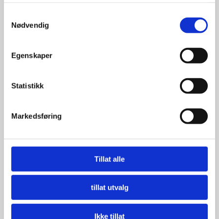
tjenestene deres.
Samtykkevalg
Nødvendig
Egenskaper
Statistikk
Markedsføring
Tillat alle
tillat utvalg
Ikke tillat