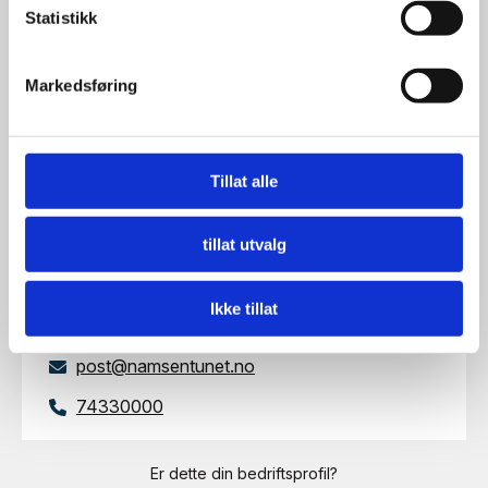
Statistikk
Markedsføring
Tillat alle
Besøksadresse
Namsenvegen 305, 7870 GRONG
tillat utvalg
Nettside
Besøk nettside
Ikke tillat
Ta kontakt
post@namsentunet.no
74330000
Er dette din bedriftsprofil?