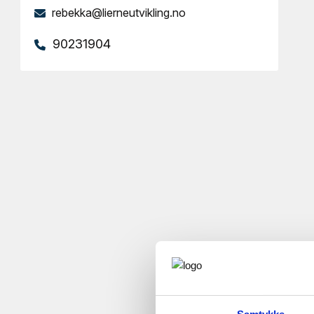
rebekka@lierneutvikling.no
90231904