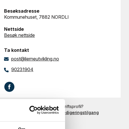
Besøksadresse
Kommunehuset, 7882 NORDLI
Nettside
Besøk nettside
Ta kontakt
post@lierneutvikling.no
90231904
Er dette din bedriftsprofil?
Klikk her for å be om redigeringstilgang