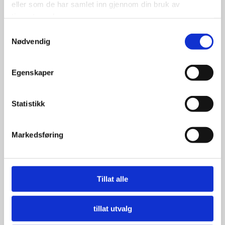
eller som de har samlet inn gjennom din bruk av
tjenestene deres.
Samtykkevalg
Nødvendig
Egenskaper
Statistikk
Markedsføring
Tillat alle
tillat utvalg