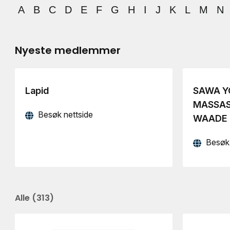
A
B
C
D
E
F
G
H
I
J
K
L
M
N
Nyeste medlemmer
Lapid
SAWA Y
MASSAS
Besøk nettside
WAADE
Besøk 
Alle
(
313
)