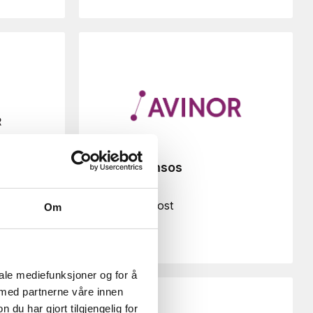
Avinor Namsos
Send e-post
Om
iale mediefunksjoner og for å
 med partnerne våre innen
u har gjort tilgjengelig for