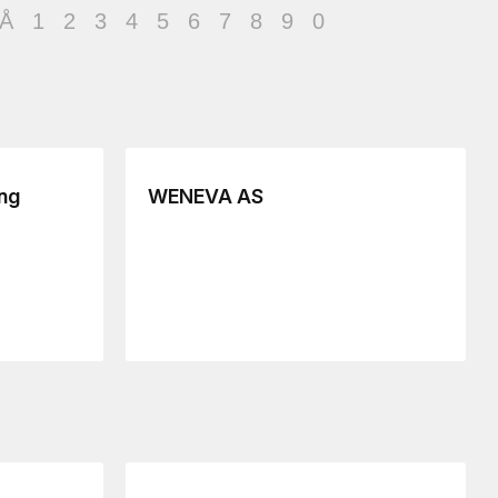
Å
1
2
3
4
5
6
7
8
9
0
ng
WENEVA AS