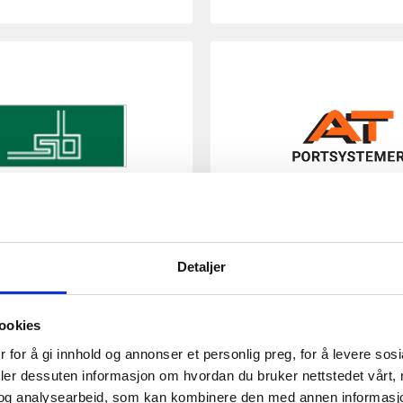
GMO BRUK
AT Portsystemer AS
e-post
Send e-post
Detaljer
nettside
Besøk nettside
ookies
 for å gi innhold og annonser et personlig preg, for å levere sos
deler dessuten informasjon om hvordan du bruker nettstedet vårt,
d Trafikksenter AS
og analysearbeid, som kan kombinere den med annen informasjon d