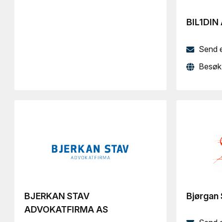
BIL1DIN
Send 
Besøk 
BJERKAN STAV
Bjørgan 
ADVOKATFIRMA AS