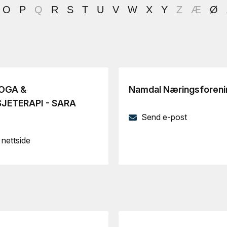
O
P
Q
R
S
T
U
V
W
X
Y
Z
Æ
Ø
OGA &
Namdal Næringsforeni
JETERAPI - SARA
Send e-post
nettside