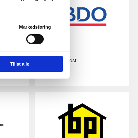
Markedsføring
 SA
BDO AS
Send e-post
Tillat alle