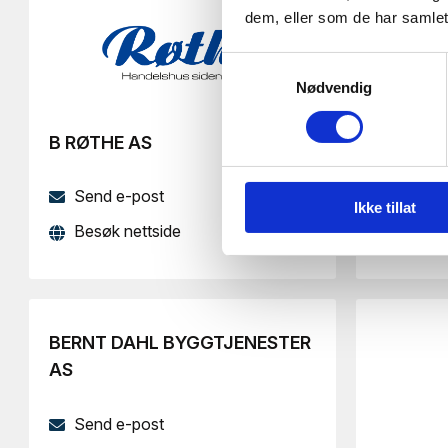
dem, eller som de har samlet
Send 
Samtykkevalg
Nødvendig
B RØTHE AS
Send e-post
Ikke tillat
Besøk nettside
BERNT DAHL BYGGTJENESTER
AS
Send e-post