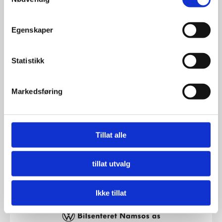
Egenskaper
Statistikk
BIL1DIN AS
Markedsføring
Send e-post
Besøk nettside
Tillat alle
tillat utvalg
Ikke tillat