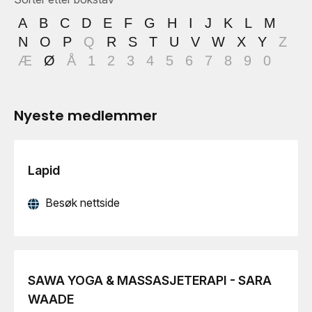
A
B
C
D
E
F
G
H
I
J
K
L
M
N
O
P
Q
R
S
T
U
V
W
X
Y
Z
Æ
Ø
Å
1
2
3
4
5
6
7
8
9
0
Nyeste medlemmer
Lapid
Besøk nettside
SAWA YOGA & MASSASJETERAPI - SARA
WAADE