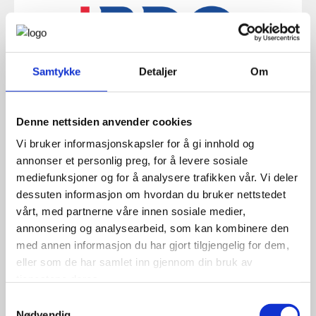
Samtykke
Detaljer
Om
BDO AS
Denne nettsiden anvender cookies
Send e-post
Vi bruker informasjonskapsler for å gi innhold og
annonser et personlig preg, for å levere sosiale
mediefunksjoner og for å analysere trafikken vår. Vi deler
dessuten informasjon om hvordan du bruker nettstedet
vårt, med partnerne våre innen sosiale medier,
BERNT DAHL BYGGTJENESTER AS
annonsering og analysearbeid, som kan kombinere den
med annen informasjon du har gjort tilgjengelig for dem,
Send e-post
eller som de har samlet inn gjennom din bruk av
tjenestene deres.
Samtykkevalg
Nødvendig