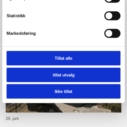
Statistikk
Les flere nyheter
Markedsføring
Tillat alle
tillat utvalg
Ikke tillat
26. juni