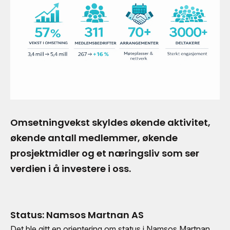
Omsetningvekst skyldes økende aktivitet,
økende antall medlemmer, økende
prosjektmidler og et næringsliv som ser
verdien i å investere i oss.
Status: Namsos Martnan AS
Det ble gitt en orientering om status i Namsos Martnan