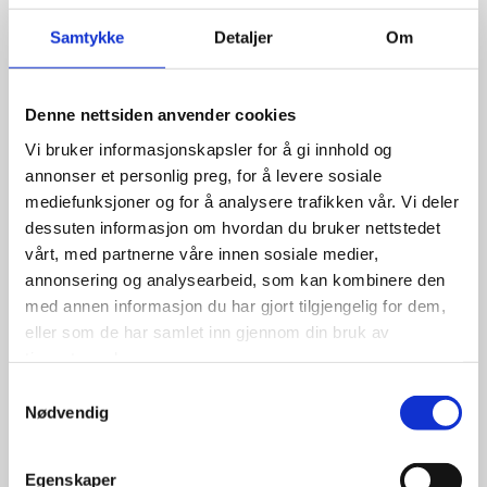
Takk for engasjementet
Vi ønsker å takke alle som deltok på
Samtykke
Detaljer
Om
generalforsamlingen, og ikke minst alle medlemmer som
bidrar til å utvikle næringslivet i Namdalen.
Denne nettsiden anvender cookies
Vi er helt avhengige av engasjementet fra dere
Vi bruker informasjonskapsler for å gi innhold og
medlemmer – det er sammen vi utvikler regionen.
annonser et personlig preg, for å levere sosiale
mediefunksjoner og for å analysere trafikken vår. Vi deler
dessuten informasjon om hvordan du bruker nettstedet
vårt, med partnerne våre innen sosiale medier,
annonsering og analysearbeid, som kan kombinere den
Del på sosiale medier
med annen informasjon du har gjort tilgjengelig for dem,
eller som de har samlet inn gjennom din bruk av
tjenestene deres.
Samtykkevalg
Nødvendig
Egenskaper