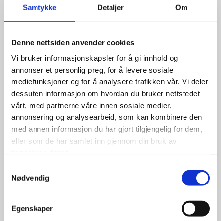
Samtykke
Detaljer
Om
Les flere nyheter
Denne nettsiden anvender cookies
Vi bruker informasjonskapsler for å gi innhold og
annonser et personlig preg, for å levere sosiale
mediefunksjoner og for å analysere trafikken vår. Vi deler
dessuten informasjon om hvordan du bruker nettstedet
vårt, med partnerne våre innen sosiale medier,
annonsering og analysearbeid, som kan kombinere den
med annen informasjon du har gjort tilgjengelig for dem,
eller som de har samlet inn gjennom din bruk av
tjenestene deres.
Samtykkevalg
Nødvendig
26. juni
Gaven fra næringslivet som
Egenskaper