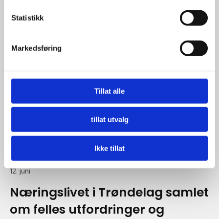
fortsetter å gi - ti år etter!
Statistikk
Markedsføring
Tillat alle
tillat utvalg
Ikke tillat
12. juni
Næringslivet i Trøndelag samlet
om felles utfordringer og